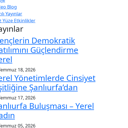
deo Blog
ılı Yayınlar
 Yüze Etkinlikler
ayınlar
ençlerin Demokratik
atılımını Güçlendirme
erel
Temmuz 18, 2026
erel Yönetimlerde Cinsiyet
şitliğine Şanlıurfa’dan
Temmuz 17, 2026
anlıurfa Buluşması – Yerel
adın
Temmuz 05, 2026