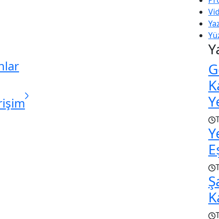
Vi
Yaz
Yüz
Y
nlar
G
K
Y
rişim
Y
E
Ş
K