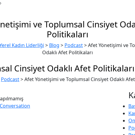
netişimi ve Toplumsal Cinsiyet Oda
Politikaları
erel Kadın Liderliği
>
Blog
>
Podcast
>
Afet Yönetişimi ve T
Odaklı Afet Politikaları
al Cinsiyet Odaklı Afet Politikaları
>
Podcast
>
Afet Yönetişimi ve Toplumsal Cinsiyet Odaklı Afet 
K
apılmamış
 Conversation
Ba
Ka
Onl
Po
Pr