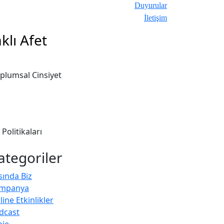
Duyurular
İletişim
klı Afet
oplumsal Cinsiyet
Politikaları
ategoriler
sında Biz
mpanya
ine Etkinlikler
dcast
oje