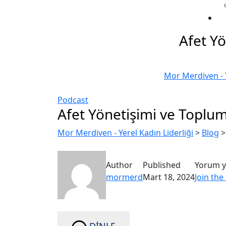
Afet Yö
Mor Merdiven - Y
Podcast
Afet Yönetişimi ve Toplums
Mor Merdiven - Yerel Kadın Liderliği
>
Blog
Author
Published
Yorum y
mormerd
Mart 18, 2024
Join the
DİNLE