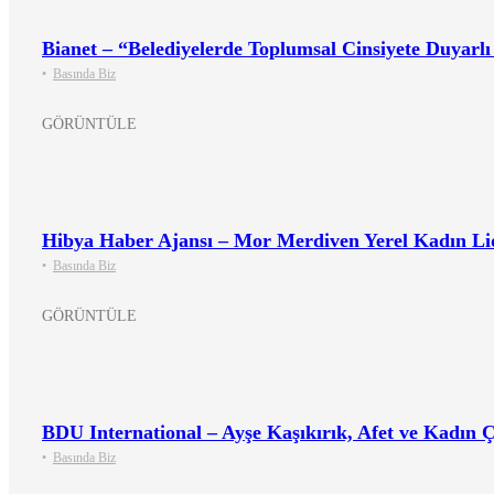
Bianet – “Belediyelerde Toplumsal Cinsiyete Duyarlı
•
Basında Biz
GÖRÜNTÜLE
Hibya Haber Ajansı – Mor Merdiven Yerel Kadın Lid
•
Basında Biz
GÖRÜNTÜLE
BDU International – Ayşe Kaşıkırık, Afet ve Kadın 
•
Basında Biz