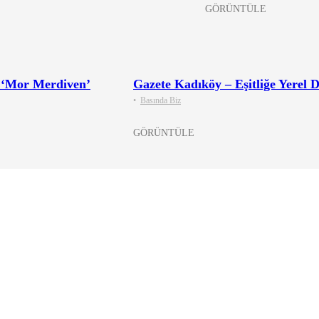
GÖRÜNTÜLE
: ‘Mor Merdiven’
Gazete Kadıköy – Eşitliğe Yerel 
•
Basında Biz
GÖRÜNTÜLE