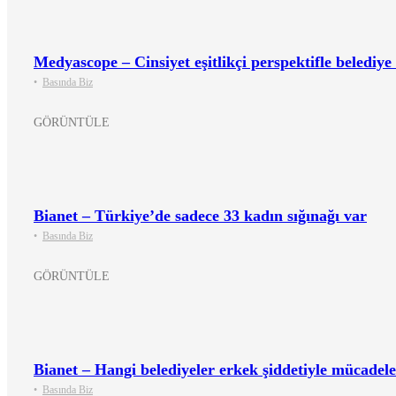
Medyascope – Cinsiyet eşitlikçi perspektifle belediye 
•
Basında Biz
GÖRÜNTÜLE
Bianet – Türkiye’de sadece 33 kadın sığınağı var
•
Basında Biz
GÖRÜNTÜLE
Bianet – Hangi belediyeler erkek şiddetiyle mücadele
•
Basında Biz