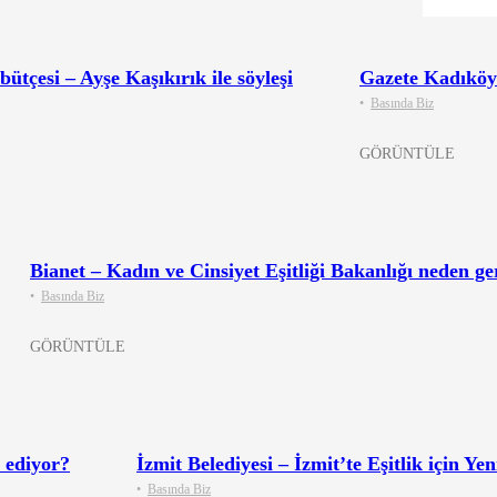
bütçesi – Ayşe Kaşıkırık ile söyleşi
Gazete Kadıköy
•
Basında Biz
GÖRÜNTÜLE
Bianet – Kadın ve Cinsiyet Eşitliği Bakanlığı neden ge
•
Basında Biz
GÖRÜNTÜLE
 ediyor?
İzmit Belediyesi – İzmit’te Eşitlik için Ye
•
Basında Biz