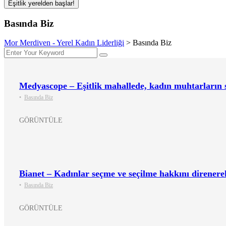
Eşitlik yerelden başlar!
Basında Biz
Mor Merdiven - Yerel Kadın Liderliği
>
Basında Biz
Medyascope – Eşitlik mahallede, kadın muhtarların se
•
Basında Biz
GÖRÜNTÜLE
Bianet – Kadınlar seçme ve seçilme hakkını direnere
•
Basında Biz
GÖRÜNTÜLE