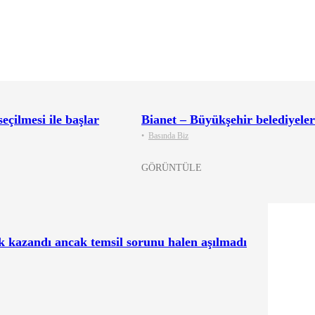
çilmesi ile başlar
Bianet – Büyükşehir belediyeler
•
Basında Biz
GÖRÜNTÜLE
k kazandı ancak temsil sorunu halen aşılmadı