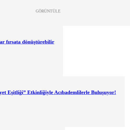
GÖRÜNTÜLE
ar fırsata dönüştürebilir
 Eşitliği” Etkinliğiyle Acıbademlilerle Buluşuyor!