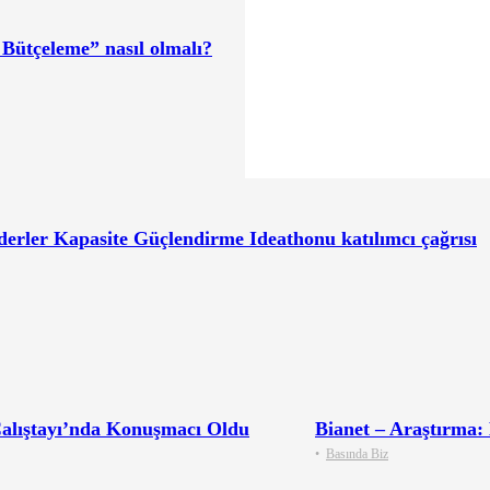
 Bütçeleme” nasıl olmalı?
erler Kapasite Güçlendirme Ideathonu katılımcı çağrısı
Çalıştayı’nda Konuşmacı Oldu
Bianet – Araştırma:
•
Basında Biz