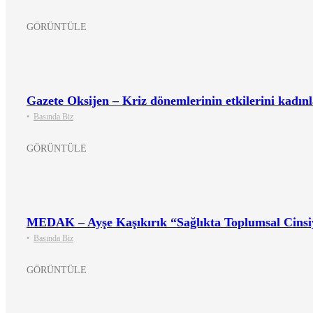
GÖRÜNTÜLE
Gazete Oksijen – Kriz dönemlerinin etkilerini kadınl
•
Basında Biz
GÖRÜNTÜLE
MEDAK – Ayşe Kaşıkırık “Sağlıkta Toplumsal Cinsiyet
•
Basında Biz
GÖRÜNTÜLE