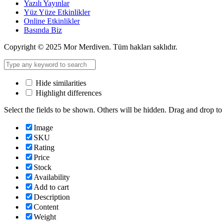
Yazılı Yayınlar
Yüz Yüze Etkinlikler
Online Etkinlikler
Basında Biz
Copyright © 2025 Mor Merdiven. Tüm hakları saklıdır.
Hide similarities
Highlight differences
Select the fields to be shown. Others will be hidden. Drag and drop to
Image
SKU
Rating
Price
Stock
Availability
Add to cart
Description
Content
Weight