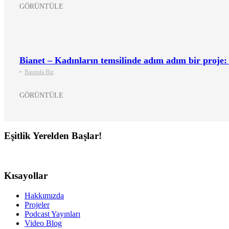
GÖRÜNTÜLE
Bianet – Kadınların temsilinde adım adım bir proje
•
Basında Biz
GÖRÜNTÜLE
Eşitlik Yerelden Başlar!
Kısayollar
Hakkımızda
Projeler
Podcast Yayınları
Video Blog