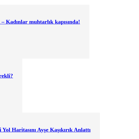
 – Kadınlar muhtarlık kapısında!
rekli?
ni Yol Haritasını Ayşe Kaşıkırık Anlattı