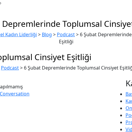
 Depremlerinde Toplumsal Cinsiyet 
l Kadın Liderliği
>
Blog
>
Podcast
>
6 Şubat Depremlerinde 
Eşitliği
lumsal Cinsiyet Eşitliği
>
Podcast
>
6 Şubat Depremlerinde Toplumsal Cinsiyet Eşitliğ
K
apılmamış
 Conversation
Ba
Ka
Onl
Po
Pr
Vi