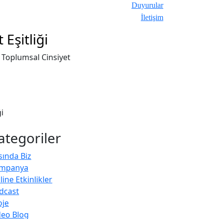
Duyurular
İletişim
Eşitliği
Toplumsal Cinsiyet
i
ategoriler
sında Biz
mpanya
ine Etkinlikler
dcast
oje
deo Blog