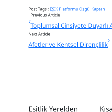
Post Tags :
EŞİK Platformu
Özgül Kaptan
Previous Article
Toplumsal Cinsiyete Duyarlı 
Next Article
Afetler ve Kentsel Dirençlilik
Eşitlik Yerelden
Kıs