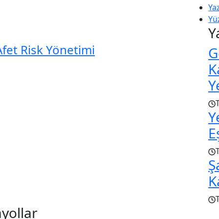
Yaz
Yüz
Y
Afet Risk Yönetimi
G
K
Y
Y
E
Ş
K
ayollar