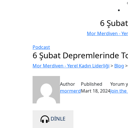
6 Şubat
Mor Merdiven - Yere
Podcast
6 Şubat Depremlerinde Top
Mor Merdiven - Yerel Kadın Liderliği
>
Blog
Author
Published
Yorum y
mormerd
Mart 18, 2024
Join the
DİNLE