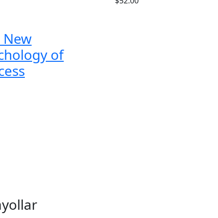
$
52.00
 New
chology of
cess
ayollar