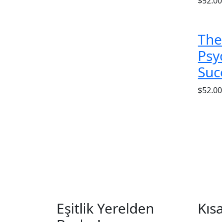
$
52.00
The
Psy
Suc
$
52.00
Eşitlik Yerelden
Kıs