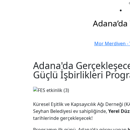
Adana’da Y
Mor Merdiven - Y
Adana'da Gerçekleşecek
Güçlü İşbirlikleri Prog
Küresel Eşitlik ve Kapsayıcılık Ağı Derneği (K
Seyhan Belediyesi ev sahipliğinde,
Yerel Düz
tarihlerinde gerçekleşecek!
Programın ilk günü, Adana’da görev yapan