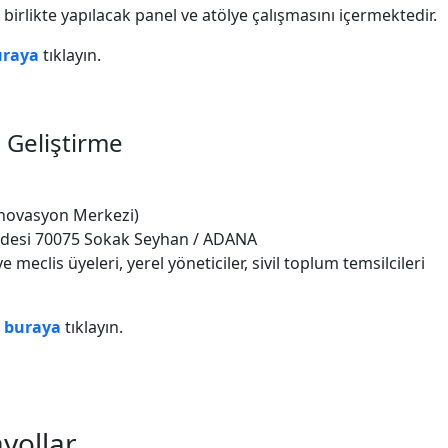
 birlikte yapılacak panel ve atölye çalışmasını içermektedir.
uraya
tıklayın.
ı Geliştirme
İnovasyon Merkezi)
addesi 70075 Sokak Seyhan / ADANA
 meclis üyeleri, yerel yöneticiler, sivil toplum temsilcileri
n
buraya
tıklayın.
ayollar