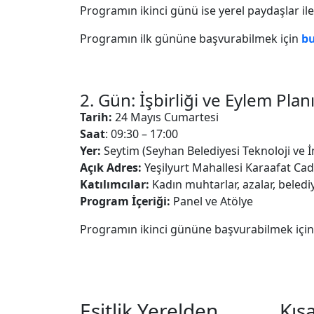
Programın ikinci günü ise yerel paydaşlar ile
Programın ilk gününe başvurabilmek için
b
2. Gün: İşbirliği ve Eylem Plan
Tarih:
24 Mayıs Cumartesi
Saat
: 09:30 – 17:00
Yer:
Seytim (Seyhan Belediyesi Teknoloji ve 
Açık Adres:
Yeşilyurt Mahallesi Karaafat C
Katılımcılar:
Kadın muhtarlar, azalar, belediye
Program İçeriği:
Panel ve Atölye
Programın ikinci gününe başvurabilmek içi
Eşitlik Yerelden
Kıs